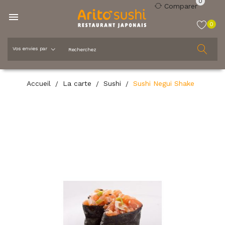
0
Comparer

0
Accueil
La carte
Sushi
Sushi Negui Shake