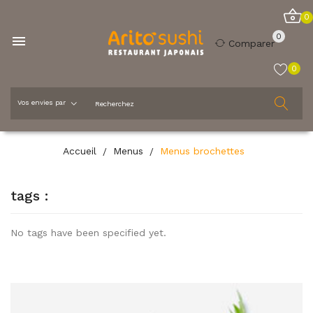
0
0

Comparer
0
Menus brochettes
Accueil
Menus
Menus brochettes
tags :
No tags have been specified yet.