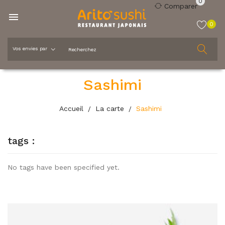
0
Comparer

0
Sashimi
Accueil
La carte
Sashimi
tags :
No tags have been specified yet.