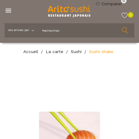
0
Comparer

0
Accueil
La carte
Sushi
Sushi shake