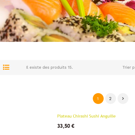
Il existe des produits 15.
Trier p
2

1
Plateau Chirashi Sushi Anguille
33,50 €