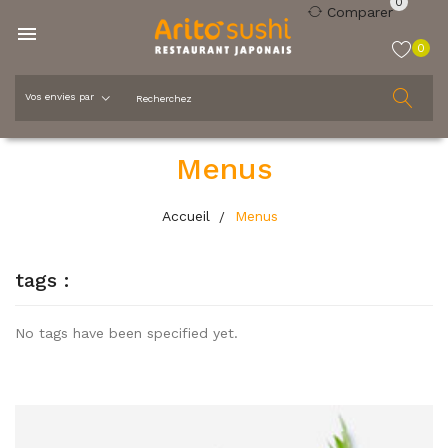
0
Comparer

0
Menus
Accueil
Menus
tags :
No tags have been specified yet.