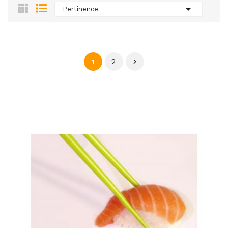

Pertinence
2

1