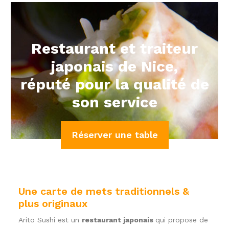
Restaurant et traiteur
japonais de Nice,
réputé pour la qualité de
son service
Réserver une table
Une carte de mets traditionnels &
plus originaux
Arito Sushi est un
restaurant japonais
qui propose de