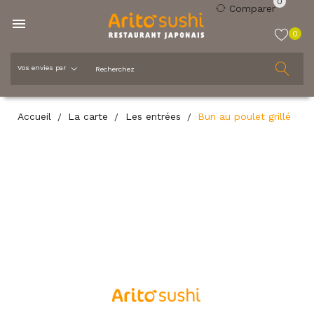
0
Comparer

0
Accueil
La carte
Les entrées
Bun au poulet grillé