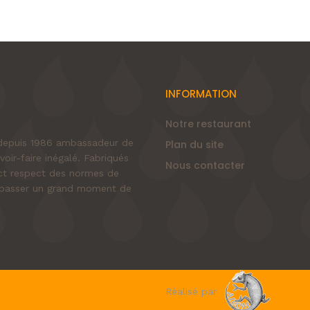
INFORMATION
Notre restaurant
e depuis 1986 ambassadeur de
Plan du site
voir-faire inégalé. Fabriqués
Nous contacter
rict respect des normes de
nt passer un grand moment de
Réalisé par