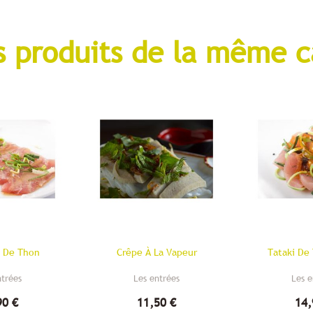
s produits de la même c
o De Thon
Crêpe À La Vapeur
Tataki De
ntrées
Les entrées
Les e
90 €
11,50 €
14,