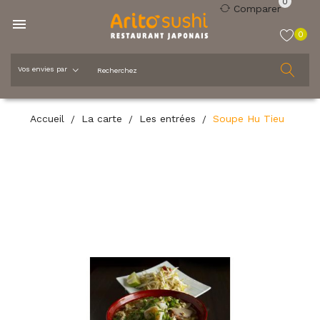
0
Comparer

0
Accueil
La carte
Les entrées
Soupe Hu Tieu