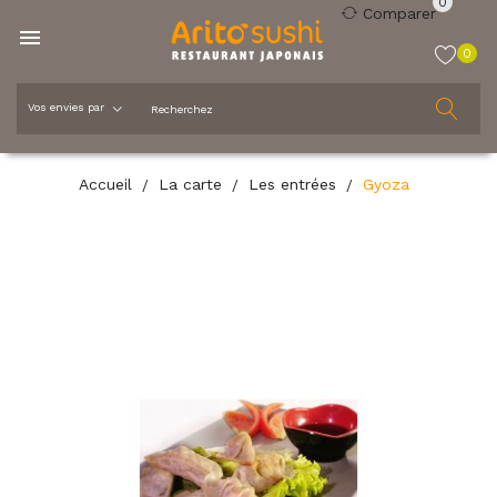
0
Comparer

0
Accueil
La carte
Les entrées
Gyoza