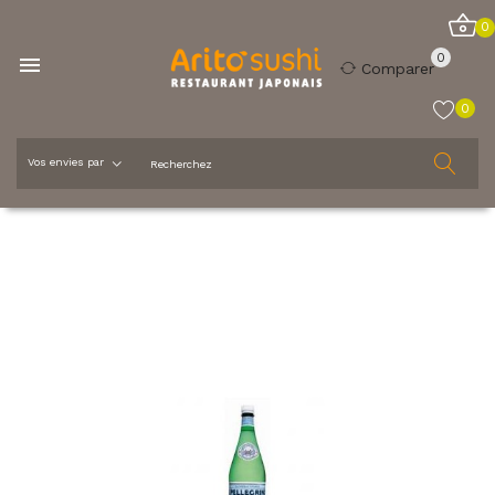
0
0

Comparer
0
Accueil
Boissons
San Pellegrino 50 cl