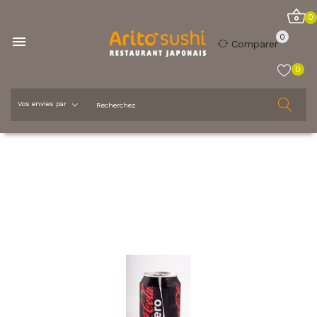
0
0

Comparer
0
Accueil
Boissons
Coca Cola Zero