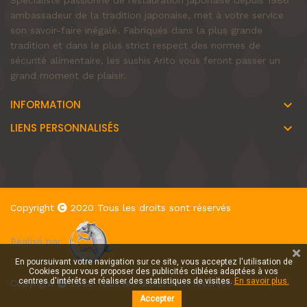
Spécialiste passionné de restauration japonaise depuis 1986
ambassadeur de la tradition japonaise, met à votre service
son savoir-faire inégalé. Fabriqués dans la plus grande
tradition et dans le plus strict respect des normes de
sécurité alimentaire, les sushis Arito vous feront passer un
grand moment de plaisir.
INFORMATION
keyboard_arrow_down
LIENS PERSONNALISÉS
keyboard_arrow_down
Copyright
2020 Tous les droits sont réservés
Réalisé par
En poursuivant votre navigation sur ce site, vous acceptez l'utilisation de
Cookies pour vous proposer des publicités ciblées adaptées à vos
centres d'intérêts et réaliser des statistiques de visites.
En savoir plus.
Copyright
2020 Tous les droits sont réservés
Accepter