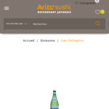
0
Comparer

0
Accueil
Boissons
San Pellegrino