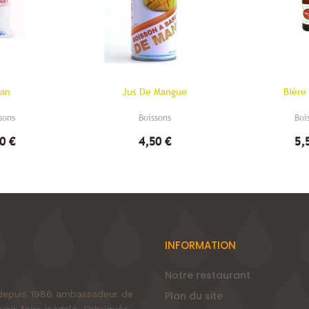
ian
Jus De Mangue
Bière
sons
Boissons
Boi
0 €
4,50 €
5,
INFORMATION
Notre restaurant
e depuis 1986 ambassadeur de
Plan du site