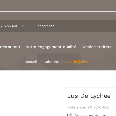
 restaurant
Notre engagement qualité
Service traiteur
Accueil
Boissons
Jus de lychee
Jus De Lychee
Référence:
BOI-LYCHEE
Donnez votre avis