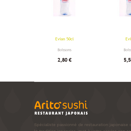
Evian 50cl
Ev
Boissons
Bois
2,80 €
5,5
Spécialiste passionné de restauration japonais