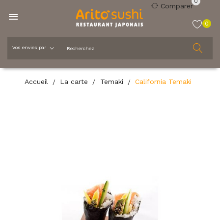
0
Comparer

0
Accueil
La carte
Temaki
California Temaki