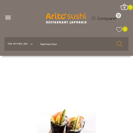
0
0

Comparer
0
Accueil
La carte
Temaki
Shake spécial Temaki