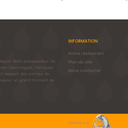
INFORMATION
Notre restaurant
e depuis 1986 ambassadeur de
Plan du site
voir-faire inégalé. Fabriqués
Nous contacter
rict respect des normes de
nt passer un grand moment de
Réalisé par