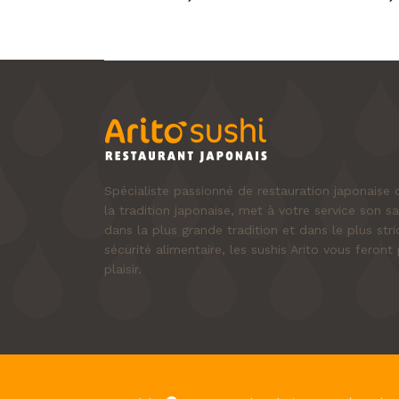
Spécialiste passionné de restauration japonais
la tradition japonaise, met à votre service son sa
dans la plus grande tradition et dans le plus st
sécurité alimentaire, les sushis Arito vous fero
plaisir.