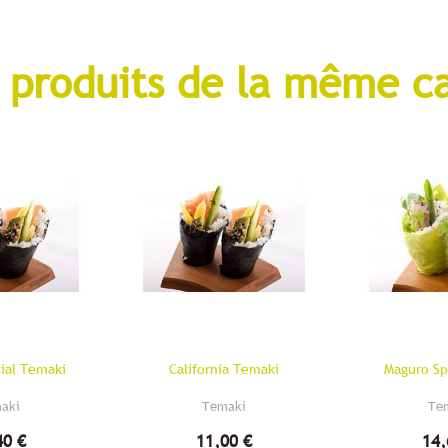
 produits de la même c
ial Temaki
California Temaki
Maguro Sp
aki
Temaki
Te
40 €
11,00 €
14,