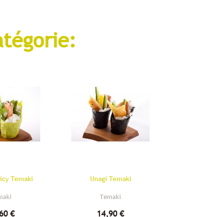
atégorie:
icy Temaki
Unagi Temaki
Maguro Gr
maki
Temaki
Te
60 €
14,90 €
12