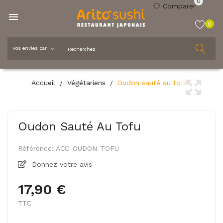
0
Comparer

0
Accueil
Végétariens
Oudon sauté au tofu
Oudon Sauté Au Tofu
Référence:
ACC-OUDON-TOFU
Donnez votre avis
17,90 €
TTC