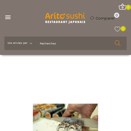
0
0

Comparer
0
Accueil
La carte
Californias
Cheese California