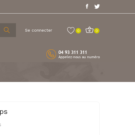
Se connecter
0
0
04 93 311 311
Appelez-nous au numéro
ps
S