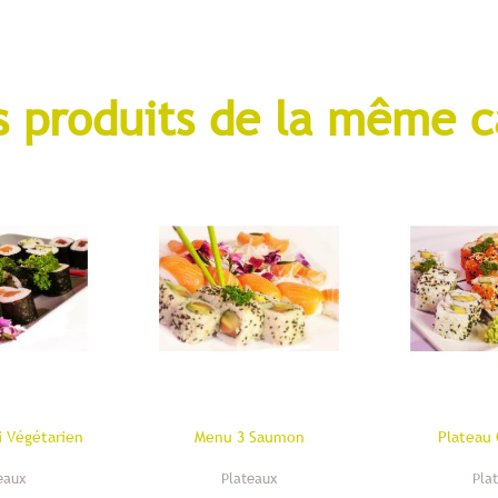
s produits de la même c
i Végétarien
Menu 3 Saumon
Plateau 
eaux
Plateaux
Pla