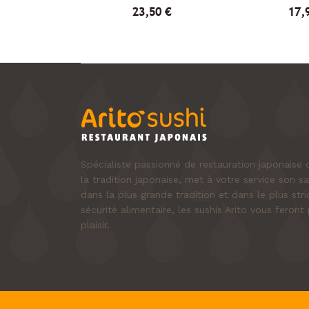
23,50 €
17,
Spécialiste passionné de restauration japonais
la tradition japonaise, met à votre service son sa
dans la plus grande tradition et dans le plus st
sécurité alimentaire, les sushis Arito vous fero
plaisir.