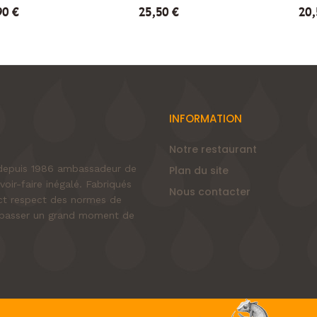
90 €
25,50 €
20,
INFORMATION
Notre restaurant
e depuis 1986 ambassadeur de
Plan du site
voir-faire inégalé. Fabriqués
Nous contacter
rict respect des normes de
nt passer un grand moment de