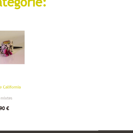
atégorie:
e California
 mixtes
90 €