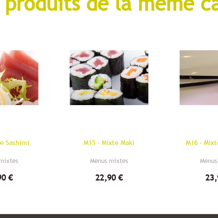
 produits de la même c
te Sashimi
M15 - Mixte Maki
M16 - Mixt
mixtes
Menus mixtes
Menus
90 €
22,90 €
23,