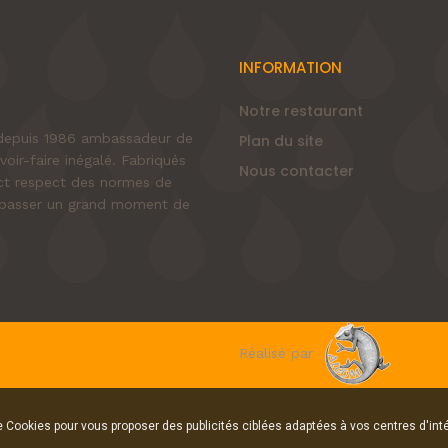
INFORMATION
Notre restaurant
e depuis 1986 ambassadeur de
Plan du site
voir-faire inégalé. Fabriqués
Nous contacter
rict respect des normes de
nt passer un grand moment de
Réalisé par
de Cookies pour vous proposer des publicités ciblées adaptées à vos centres d'inté