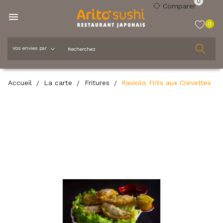
0
Comparer

0
Accueil
La carte
Fritures
Raviolis Frits aux Crevettes