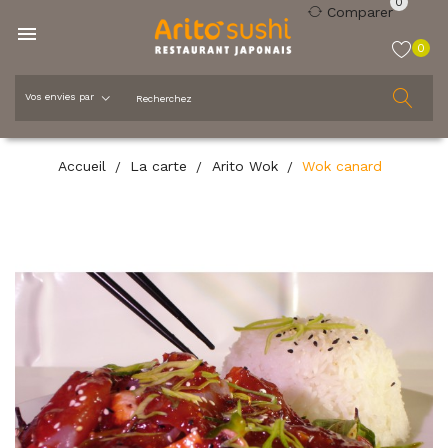
0
Comparer

0
Accueil
La carte
Arito Wok
Wok canard