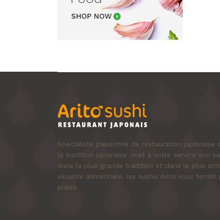
Spécialiste passionné de restauration japonais
la tradition japonaise, met à votre service son sa
dans la plus grande tradition et dans le plus st
sécurité alimentaire, les sushis Arito vous fero
plaisir.