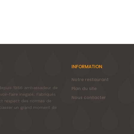
INFORMATION
Notre restaurant
e depuis 1986 ambassadeur de
Plan du site
voir-faire inégalé. Fabriqués
Nous contacter
rict respect des normes de
nt passer un grand moment de