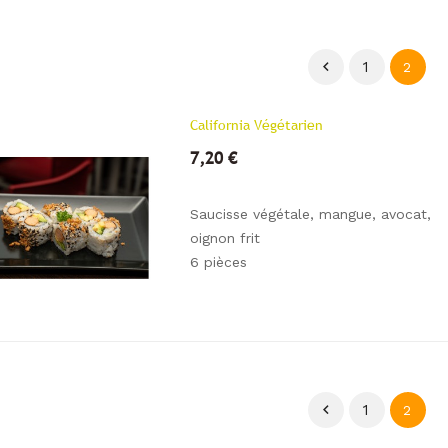

1
2
California Végétarien
7,20 €
Saucisse végétale, mangue, avocat,
oignon frit
6 pièces

1
2