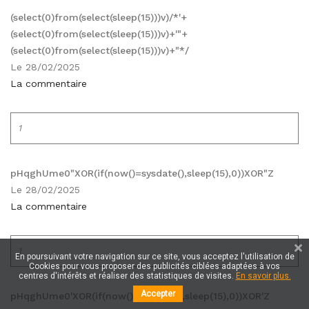
(select(0)from(select(sleep(15)))v)/*'+
(select(0)from(select(sleep(15)))v)+'"+
(select(0)from(select(sleep(15)))v)+"*/
Le 28/02/2025
La commentaire
1
pHqghUme0"XOR(if(now()=sysdate(),sleep(15),0))XOR"Z
Le 28/02/2025
La commentaire
1
En poursuivant votre navigation sur ce site, vous acceptez l'utilisation de
Cookies pour vous proposer des publicités ciblées adaptées à vos
centres d'intérêts et réaliser des statistiques de visites.
En savoir plus.
Accepter
pHqghUme0'XOR(if(now()=sysdate(),sleep(15),0))XOR'Z