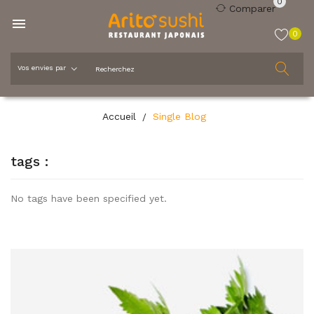
0
Comparer

0
Accueil
Single Blog
tags :
No tags have been specified yet.