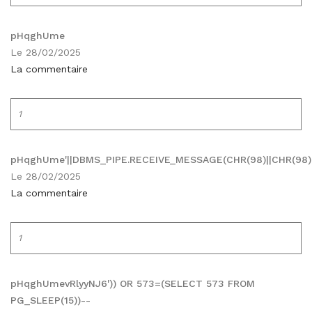
pHqghUme
Le 28/02/2025
La commentaire
1
pHqghUme'||DBMS_PIPE.RECEIVE_MESSAGE(CHR(98)||CHR(98)||C
Le 28/02/2025
La commentaire
1
pHqghUmevRlyyNJ6')) OR 573=(SELECT 573 FROM
PG_SLEEP(15))--