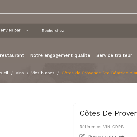
 restaurant
Notre engagement qualité
Service traiteur
ueil
Vins
Vins blancs
Côtes de Provence Ste Béatrice bla
Côtes De Proven
Référence:
VIN-CDPB
Donnez votre avis