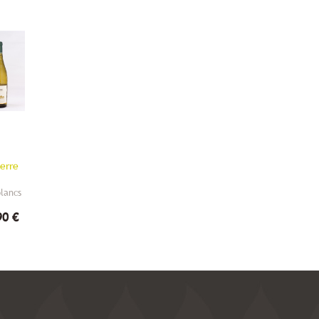
erre
blancs
90 €